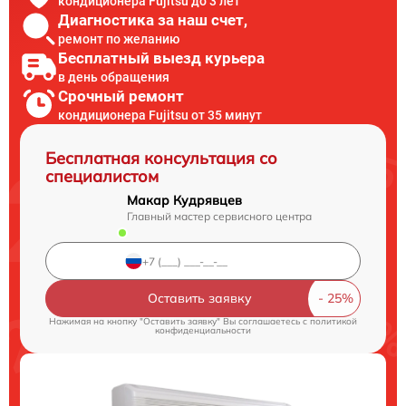
кондиционера Fujitsu до 3 лет
Диагностика за наш счет,
ремонт по желанию
Бесплатный выезд курьера
в день обращения
Срочный ремонт
кондиционера Fujitsu от 35 минут
Бесплатная консультация со
специалистом
Макар Кудрявцев
Главный мастер сервисного центра
Оставить заявку
Нажимая на кнопку "Оставить заявку" Вы соглашаетесь c
политикой
конфиденциальности