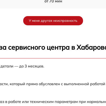
от 70 мин
от 80 мин
У меня другая неисправность
от 80 мин
от 60 мин
ва сервисного центра в Хабаров
от 30 мин
 детали — до 3 месяцев.
от 70 мин
от 120 мин
ости, который прямо обусловлен с выполненной работой
от 50 мин
аз в работе или техническим параметрам при нормальн