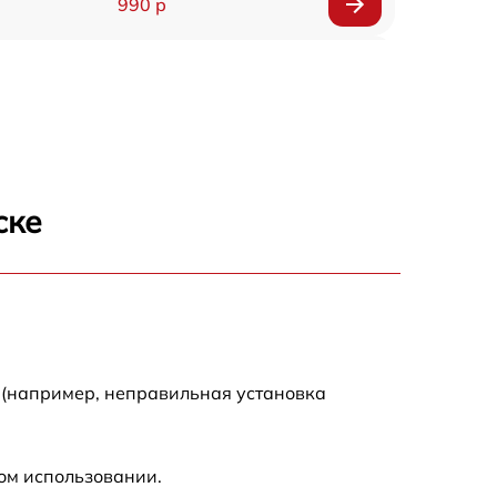
990 р
2885 р
1120 р
890 р
ске
1090 р
1790 р
1290 р
 (например, неправильная установка
690 р
ом использовании.