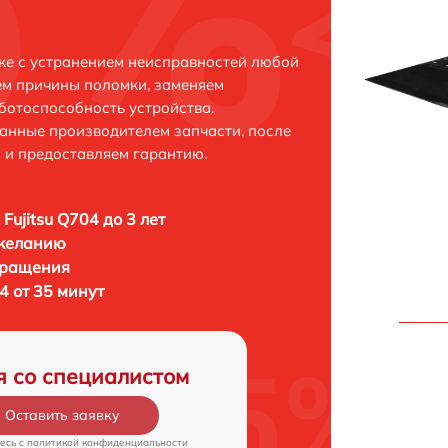
ске с устранением неисправностей любой
ем причины поломки, заменяем
ботоспособность устройства.
анные производителем запчасти, после
 и предоставляем гарантию.
Fujitsu Q704 до 3 лет
 желанию
бращения
4 от 35 минут
я со специалистом
Оставить заявку
есь c
политикой конфиденциальности