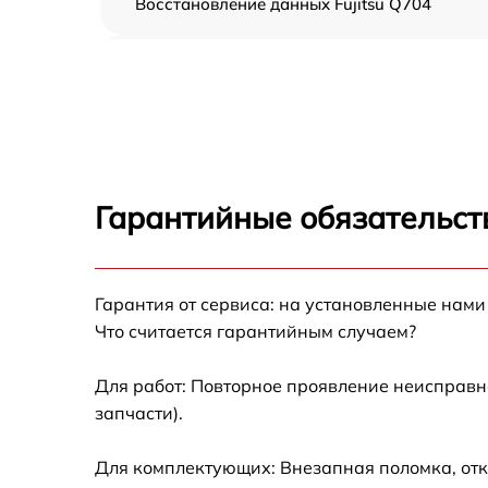
Восстановление данных Fujitsu Q704
Замена северного моста Fujitsu Q704
Замена экрана Fujitsu Q704
Замена шлейфа матрицы Fujitsu Q704
Гарантийные обязательст
Замена термопасты Fujitsu Q704
Гарантия от сервиса: на установленные нами
Замена системы охлаждения Fujitsu Q704
Что считается гарантийным случаем?
Замена процессора Fujitsu Q704
Для работ: Повторное проявление неисправн
запчасти).
Замена оперативной памяти Fujitsu Q704
Для комплектующих: Внезапная поломка, отк