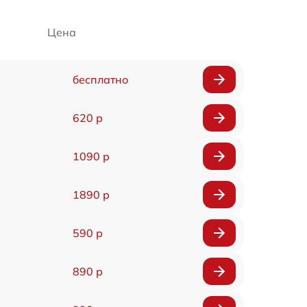
Цена
бесплатно
620 р
1090 р
1890 р
590 р
890 р