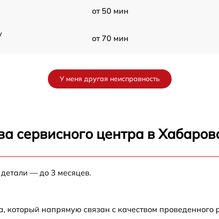
от 50 мин
y
от 70 мин
от 60 мин
У меня другая неисправность
от 90 мин
от 70 мин
ва сервисного центра в Хабаров
от 90 мин
 детали — до 3 месяцев.
от 100 мин
от 80 мин
а, который напрямую связан с качеством проведенного