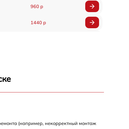
960 р
1440 р
1920 р
1440 р
1440 р
ске
1920 р
4500 р
4000 р
 ремонта (например, некорректный монтаж