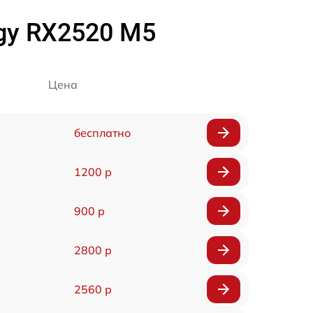
rgy RX2520 M5
Цена
бесплатно
1200 р
900 р
2800 р
2560 р