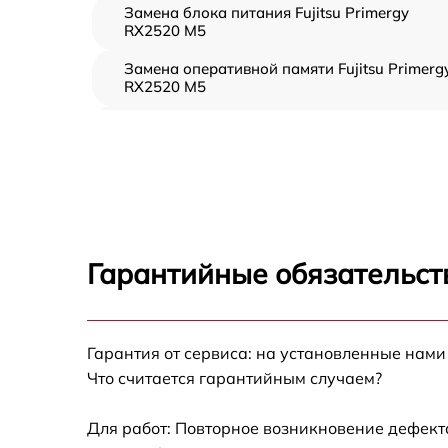
Замена блока питания Fujitsu Primergy
RX2520 M5
Замена оперативной памяти Fujitsu Primerg
RX2520 M5
Прошивка BIOS Fujitsu Primergy RX2520 M5
Замена северного моста Fujitsu Primergy
RX2520 M5
Установка/Настройка RAID-массива, SCSI
контроллера Fujitsu Primergy RX2520 M5
Гарантийные обязательст
Восстановление загрузчика BIOS Fujitsu
Primergy RX2520 M5
Гарантия от сервиса: на установленные нами
Ремонт СХД Fujitsu Primergy RX2520 M5
Что считается гарантийным случаем?
Ремонт ленточной библиотеки Fujitsu
Primergy RX2520 M5
Для работ: Повторное возникновение дефект