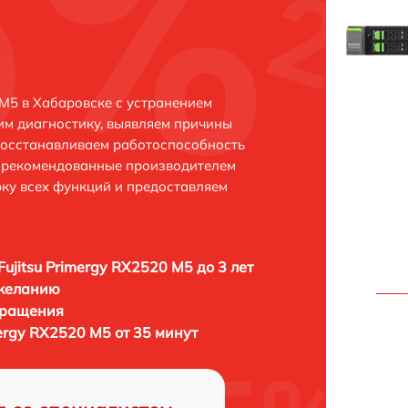
 M5 в Хабаровске с устранением
м диагностику, выявляем причины
восстанавливаем работоспособность
и рекомендованные производителем
рку всех функций и предоставляем
Fujitsu Primergy RX2520 M5 до 3 лет
 желанию
бращения
mergy RX2520 M5 от 35 минут