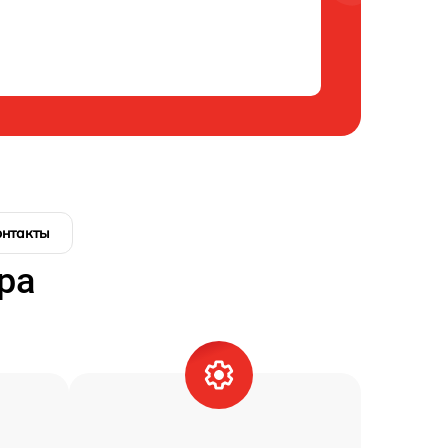
онтакты
ра