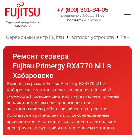
+7 (800) 301-34-05
Ежедневно с 9:00 до 21:00
Позвонить
мне утром
Сервисный центр Fujitsu
в
Хабаровске
Сервисный центр Fujitsu
Каталог устройств
Ремон
Ремонт сервера
Fujitsu Primergy RX4770 M1 в
Хабаровске
Выполняем ремонт Fujitsu Primergy RX4770 M1 в
Хабаровске с устранением неисправностей любой
сложности. Проводим диагностику, выявляем причины
поломки, заменяем неисправные детали и
восстанавливаем работоспособность устройства.
Используем оригинальные или рекомендованные
производителем запчасти, после ремонта выполняем
проверку всех функций и предоставляем гарантию.