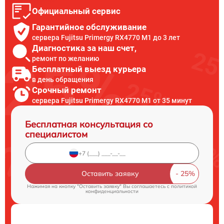
Официальный сервис
Гарантийное обслуживание
сервера Fujitsu Primergy RX4770 M1 до 3 лет
Диагностика за наш счет,
ремонт по желанию
Бесплатный выезд курьера
в день обращения
Срочный ремонт
сервера Fujitsu Primergy RX4770 M1 от 35 минут
Бесплатная консультация со
специалистом
Оставить заявку
Нажимая на кнопку "Оставить заявку" Вы соглашаетесь c
политикой
конфиденциальности