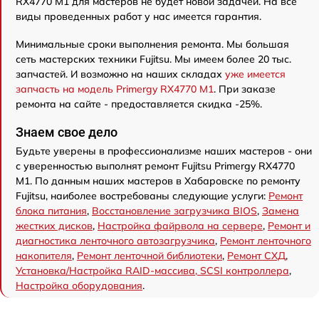
RX4770 M1 для мастеров не будет новой задачей. На все
виды проведенных работ у нас имеется гарантия.
Минимальные сроки выполнения ремонта. Мы большая
сеть мастерских техники Fujitsu. Мы имеем более 20 тыс.
запчастей. И возможно на наших складах
уже имеется
запчасть на модель Primergy RX4770 M1
. При заказе
ремонта на сайте - предоставляется скидка -25%.
Знаем свое дело
Будьте уверены в профессионализме наших мастеров - они
с уверенностью выполнят ремонт Fujitsu Primergy RX4770
M1. По данным наших мастеров в Хабаровске по ремонту
Fujitsu, наиболее востребованы следующие услуги:
Ремонт
блока питания
,
Восстановление загрузчика BIOS
,
Замена
жестких дисков
,
Настройка файрвола на сервере
,
Ремонт и
диагностика ленточного автозагрузчика
,
Ремонт ленточного
накопителя
,
Ремонт ленточной библиотеки
,
Ремонт СХД
,
Установка/Настройка RAID-массива, SCSI контроллера
,
Настройка оборудования
.