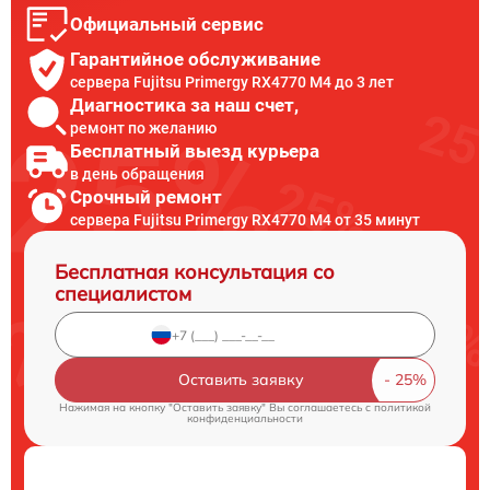
Официальный сервис
Гарантийное обслуживание
сервера Fujitsu Primergy RX4770 M4 до 3 лет
Диагностика за наш счет,
ремонт по желанию
Бесплатный выезд курьера
в день обращения
Срочный ремонт
сервера Fujitsu Primergy RX4770 M4 от 35 минут
Бесплатная консультация со
специалистом
Оставить заявку
Нажимая на кнопку "Оставить заявку" Вы соглашаетесь c
политикой
конфиденциальности