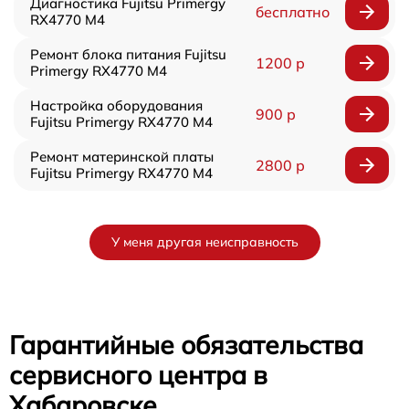
Диагностика Fujitsu Primergy
бесплатно
RX4770 M4
Ремонт блока питания Fujitsu
1200 р
Primergy RX4770 M4
Настройка оборудования
900 р
Fujitsu Primergy RX4770 M4
Ремонт материнской платы
2800 р
Fujitsu Primergy RX4770 M4
У меня другая неисправность
Гарантийные обязательства
сервисного центра в
Хабаровске