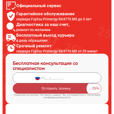
Официальный сервис
Гарантийное обслуживание
сервера Fujitsu Primergy RX4770 M5 до 3 лет
Диагностика за наш счет,
ремонт по желанию
Бесплатный выезд курьера
в день обращения
Срочный ремонт
сервера Fujitsu Primergy RX4770 M5 от 35 минут
Бесплатная консультация со
специалистом
Оставить заявку
Нажимая на кнопку "Оставить заявку" Вы соглашаетесь c
политикой
конфиденциальности