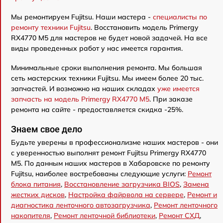
Мы ремонтируем Fujitsu. Наши мастера -
специалисты по
ремонту техники Fujitsu
. Восстановить модель Primergy
RX4770 M5 для мастеров не будет новой задачей. На все
виды проведенных работ у нас имеется гарантия.
Минимальные сроки выполнения ремонта. Мы большая
сеть мастерских техники Fujitsu. Мы имеем более 20 тыс.
запчастей. И возможно на наших складах
уже имеется
запчасть на модель Primergy RX4770 M5
. При заказе
ремонта на сайте - предоставляется скидка -25%.
Знаем свое дело
Будьте уверены в профессионализме наших мастеров - они
с уверенностью выполнят ремонт Fujitsu Primergy RX4770
M5. По данным наших мастеров в Хабаровске по ремонту
Fujitsu, наиболее востребованы следующие услуги:
Ремонт
блока питания
,
Восстановление загрузчика BIOS
,
Замена
жестких дисков
,
Настройка файрвола на сервере
,
Ремонт и
диагностика ленточного автозагрузчика
,
Ремонт ленточного
накопителя
,
Ремонт ленточной библиотеки
,
Ремонт СХД
,