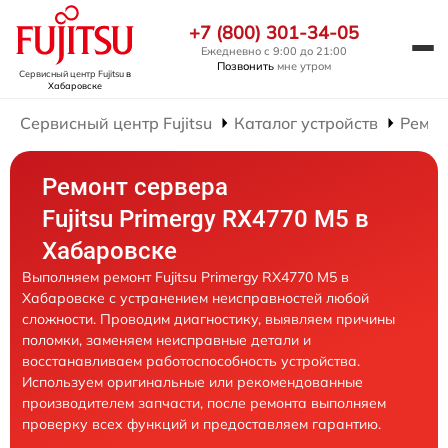
+7 (800) 301-34-05
Ежедневно с 9:00 до 21:00
Позвонить
мне утром
Сервисный центр Fujitsu
в
Хабаровске
Сервисный центр Fujitsu
Каталог устройств
Ремон
Ремонт сервера
Fujitsu Primergy RX4770 M5 в
Хабаровске
Выполняем ремонт Fujitsu Primergy RX4770 M5 в
Хабаровске с устранением неисправностей любой
сложности. Проводим диагностику, выявляем причины
поломки, заменяем неисправные детали и
восстанавливаем работоспособность устройства.
Используем оригинальные или рекомендованные
производителем запчасти, после ремонта выполняем
проверку всех функций и предоставляем гарантию.