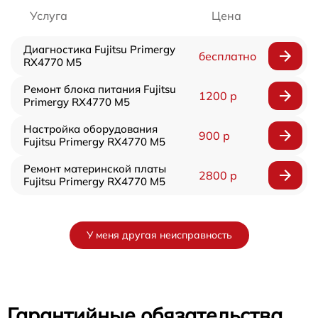
Услуга
Цена
Диагностика Fujitsu Primergy
бесплатно
RX4770 M5
Ремонт блока питания Fujitsu
1200 р
Primergy RX4770 M5
Настройка оборудования
900 р
Fujitsu Primergy RX4770 M5
Ремонт материнской платы
2800 р
Fujitsu Primergy RX4770 M5
У меня другая неисправность
Гарантийные обязательства