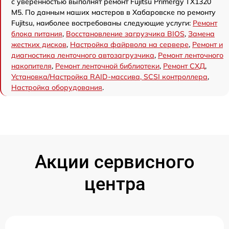
с уверенностью выполнят ремонт Fujitsu Primergy TX1320
M5. По данным наших мастеров в Хабаровске по ремонту
Fujitsu, наиболее востребованы следующие услуги:
Ремонт
блока питания
,
Восстановление загрузчика BIOS
,
Замена
жестких дисков
,
Настройка файрвола на сервере
,
Ремонт и
диагностика ленточного автозагрузчика
,
Ремонт ленточного
накопителя
,
Ремонт ленточной библиотеки
,
Ремонт СХД
,
Установка/Настройка RAID-массива, SCSI контроллера
,
Настройка оборудования
.
Акции сервисного
центра