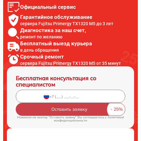
Официальный сервис
Гарантийное обслуживание
сервера Fujitsu Primergy TX1320 M5 до 3 лет
Диагностика за наш счет,
ремонт по желанию
Бесплатный выезд курьера
в день обращения
Срочный ремонт
сервера Fujitsu Primergy TX1320 M5 от 35 минут
Бесплатная консультация со
специалистом
Оставить заявку
Нажимая на кнопку "Оставить заявку" Вы соглашаетесь c
политикой
конфиденциальности