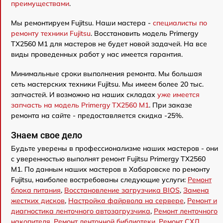
преимуществами
.
Мы ремонтируем Fujitsu. Наши мастера -
специалисты по
ремонту техники Fujitsu
. Восстановить модель Primergy
TX2560 M1 для мастеров не будет новой задачей. На все
виды проведенных работ у нас имеется гарантия.
Минимальные сроки выполнения ремонта. Мы большая
сеть мастерских техники Fujitsu. Мы имеем более 20 тыс.
запчастей. И возможно на наших складах
уже имеется
запчасть на модель Primergy TX2560 M1
. При заказе
ремонта на сайте - предоставляется скидка -25%.
Знаем свое дело
Будьте уверены в профессионализме наших мастеров - они
с уверенностью выполнят ремонт Fujitsu Primergy TX2560
M1. По данным наших мастеров в Хабаровске по ремонту
Fujitsu, наиболее востребованы следующие услуги:
Ремонт
блока питания
,
Восстановление загрузчика BIOS
,
Замена
жестких дисков
,
Настройка файрвола на сервере
,
Ремонт и
диагностика ленточного автозагрузчика
,
Ремонт ленточного
накопителя
,
Ремонт ленточной библиотеки
,
Ремонт СХД
,