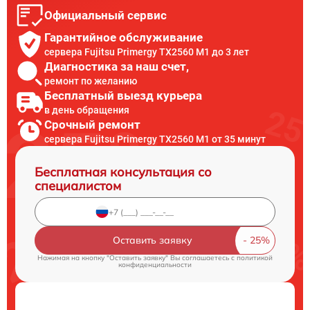
Официальный сервис
Гарантийное обслуживание
сервера Fujitsu Primergy TX2560 M1 до 3 лет
Диагностика за наш счет,
ремонт по желанию
Бесплатный выезд курьера
в день обращения
Срочный ремонт
сервера Fujitsu Primergy TX2560 M1 от 35 минут
Бесплатная консультация со
специалистом
Оставить заявку
Нажимая на кнопку "Оставить заявку" Вы соглашаетесь c
политикой
конфиденциальности