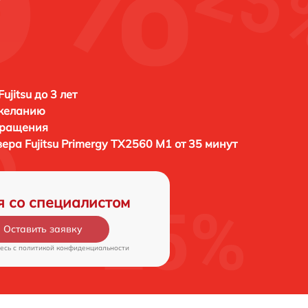
ujitsu до 3 лет
 желанию
бращения
вера
Fujitsu Primergy TX2560 M1 от 35 минут
я со специалистом
Оставить заявку
есь c
политикой конфиденциальности