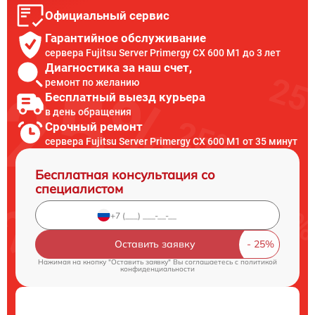
Официальный сервис
Гарантийное обслуживание
сервера Fujitsu Server Primergy CX 600 M1 до 3 лет
Диагностика за наш счет,
ремонт по желанию
Бесплатный выезд курьера
в день обращения
Срочный ремонт
сервера Fujitsu Server Primergy CX 600 M1 от 35 минут
Бесплатная консультация со
специалистом
Оставить заявку
Нажимая на кнопку "Оставить заявку" Вы соглашаетесь c
политикой
конфиденциальности