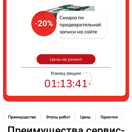
Скидка по
-20%
предварительной
записи на сайте
Цены на ремонт
Конец акции
01:13:40
Преимущества
Этапы работ
Цены
Гарантия
М
Преимущества сервис-