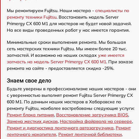
Мы ремонтируем Fujitsu. Наши мастера -
специалисты по
ремонту техники Fujitsu
. Восстановить модель Server
Primergy CX 600 M1 для мастеров не будет новой задачей.
На все виды проведенных работ у нас имеется гарантия.
Минимальные сроки выполнения ремонта. Мы большая
сеть мастерских техники Fujitsu. Мы имеем более 20 тыс.
запчастей. И возможно на наших складах
уже имеется
запчасть на модель Server Primergy CX 600 M1
. При заказе
ремонта на сайте - предоставляется скидка -25%.
Знаем свое дело
Будьте уверены в профессионализме наших мастеров - они
с уверенностью выполнят ремонт Fujitsu Server Primergy CX
600 M1. По данным наших мастеров в Хабаровске по
ремонту Fujitsu, наиболее востребованы следующие услуги:
Ремонт блока питания
,
Восстановление загрузчика BIOS
,
Замена жестких дисков
,
Настройка файрвола на сервере
,
Ремонт и диагностика ленточного автозагрузчика
,
Ремонт
ленточного накопителя
,
Ремонт ленточной библиотеки
,